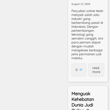
August 27, 2024
Perjudian online telah
menjadi salah satu
industri yang
berkembang pesat di
Indonesia. Dengan
perkembangan
teknologi yang
semakin canggih, kini
para pemain dapat
dengan mudah
mengakses berbagai
jenis permainan judi
melalui…
read
0
more
Menguak
Kehebatan
Dunia Judi