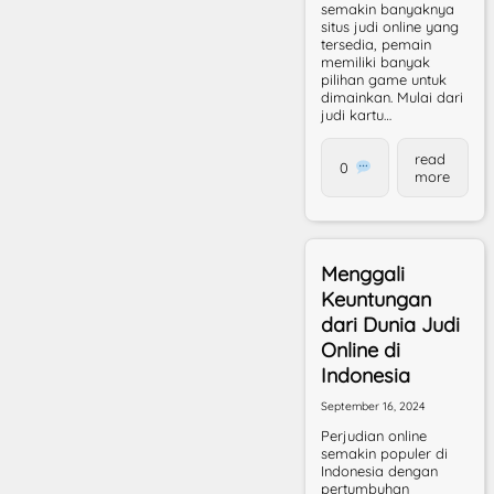
semakin banyaknya
situs judi online yang
tersedia, pemain
memiliki banyak
pilihan game untuk
dimainkan. Mulai dari
judi kartu…
read
0
more
Menggali
Keuntungan
dari Dunia Judi
Online di
Indonesia
September 16, 2024
Perjudian online
semakin populer di
Indonesia dengan
pertumbuhan