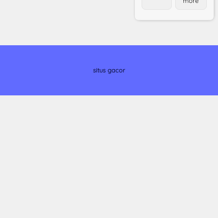
more
situs gacor