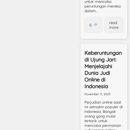
untuk mencoba
peruntungan mereka
dalam…
read
0
more
Keberuntungan
di Ujung Jari:
Menjelajahi
Dunia Judi
Online di
Indonesia
November 11, 2025
Perjudian online saat
ini semakin populer di
Indonesia. Banyak
orang yang mulai
tertarik untuk
mencoba permainan