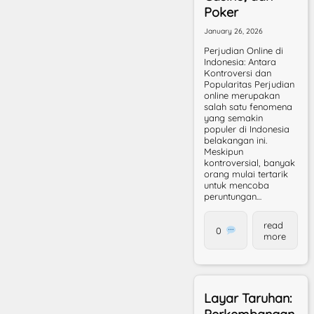
Poker
January 26, 2026
Perjudian Online di
Indonesia: Antara
Kontroversi dan
Popularitas Perjudian
online merupakan
salah satu fenomena
yang semakin
populer di Indonesia
belakangan ini.
Meskipun
kontroversial, banyak
orang mulai tertarik
untuk mencoba
peruntungan…
read
0
more
Layar Taruhan: