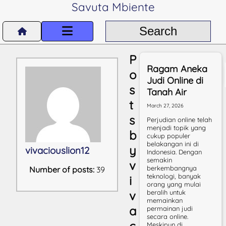
Savuta Mbiente
Home
P
Ragam Aneka
o
Judi Online di
s
Tanah Air
t
March 27, 2026
s
Perjudian online telah
menjadi topik yang
b
cukup populer
belakangan ini di
y
vivaciouslion12
Indonesia. Dengan
semakin
v
berkembangnya
Number of posts:
39
teknologi, banyak
i
orang yang mulai
v
beralih untuk
memainkan
a
permainan judi
secara online.
c
Meskipun di