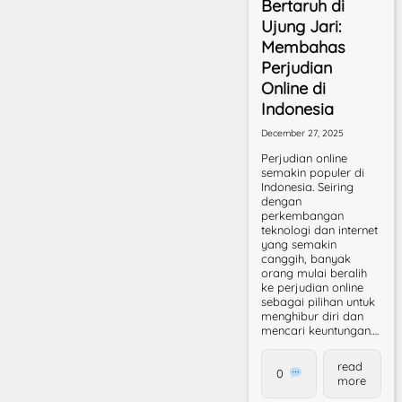
Bertaruh di
Ujung Jari:
Membahas
Perjudian
Online di
Indonesia
December 27, 2025
Perjudian online
semakin populer di
Indonesia. Seiring
dengan
perkembangan
teknologi dan internet
yang semakin
canggih, banyak
orang mulai beralih
ke perjudian online
sebagai pilihan untuk
menghibur diri dan
mencari keuntungan….
read
0
more