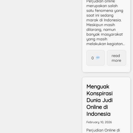
Perjudian online
merupakan salah
satu fenomena yang
saat ini sedang
marak di Indonesia.
Meskipun masih
dilarang, namun
banyak masyarakat
yang masih
melakukan kegiatan…
read
0
more
Menguak
Konspirasi
Dunia Judi
Online di
Indonesia
February 10, 2026
Perjudian Online di