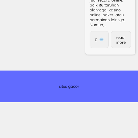
judi secara online,
baik itu taruhan
olahraga, kasino
online, poker, atau
permainan lainnya.
Namun,…
read
0
more
situs gacor